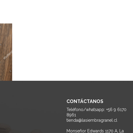
CONTÁCTANOS
Teléfono/whatsapp: +56 9 6170
8961
tienda@lasiembragranel.cl
Monseñor Edwards 1170 A, La