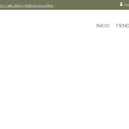
Ini
rs / sab, dom y festivos 10 a 16hrs
INICIO
TIEN