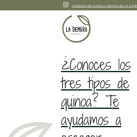
Instagram
Visítanos de lunes a viernes de 10 a 19h
¿Conoces los
tres tipos de
quinoa? Te
ayudamos a