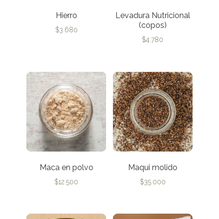
Hierro
Levadura Nutricional
(copos)
$
3.680
$
4.780
Maca en polvo
Maqui molido
$
12.500
$
35.000