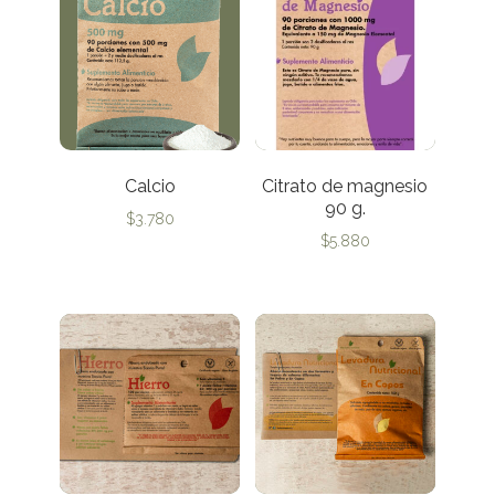
Calcio
Citrato de magnesio
90 g.
$
3.780
$
5.880