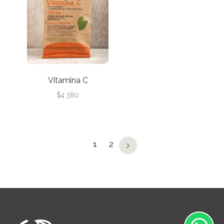
Vitamina C
$
4.380
→
1
2