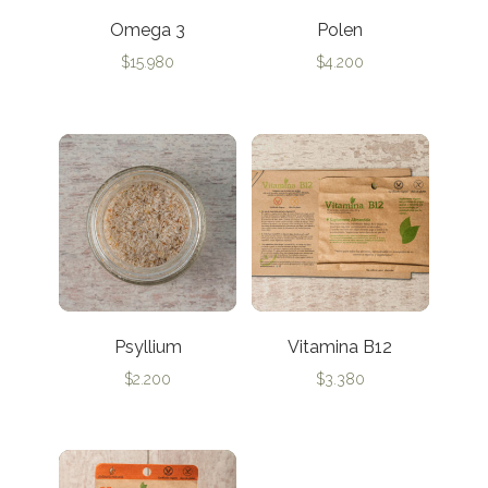
Omega 3
Polen
$
15.980
$
4.200
Psyllium
Vitamina B12
$
2.200
$
3.380