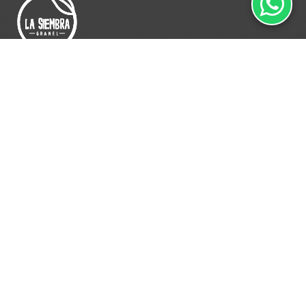
Somos emprendimiento familiar que nace del amor y el respeto
hacia la tierra.
CONTÁCTANOS
Teléfono/whatsapp: +56 9 6170 8961
tienda@lasiembragranel.cl
Monseñor Edwards 1170 A, La Reina - Santiago.
CUENTA
Mi cuenta
Pago
Carrito