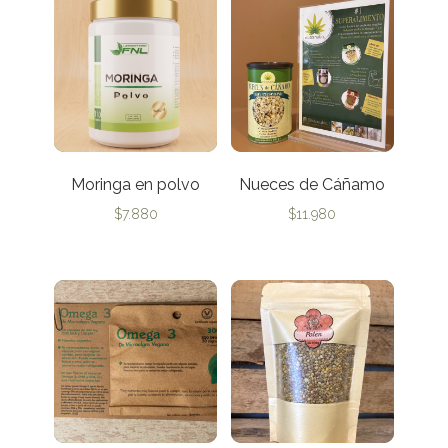
Moringa en polvo
Nueces de Cáñamo
$
7.880
$
11.980