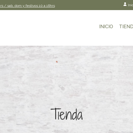
Ini
rs / sab, dom y festivos 10 a 16hrs
INICIO
TIEN
Tienda