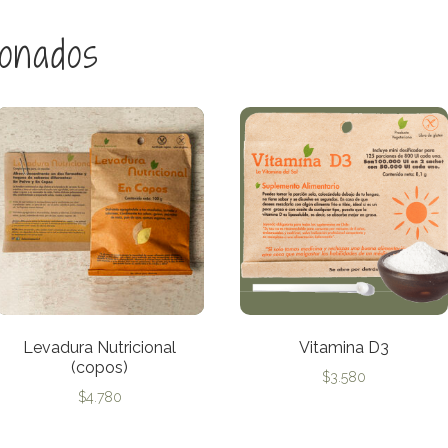
ionados
Levadura Nutricional
Vitamina D3
(copos)
$
3.580
$
4.780