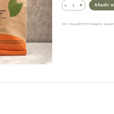
Vitamina
Añadir a
C
cantidad
SKU:
614143677076
Categoría:
Suplem