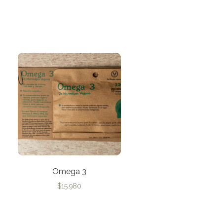
Omega 3
$
15.980