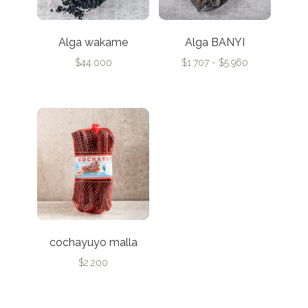
Alga wakame
Alga BANYI
Rango
$
44.000
$
1.707
-
$
5.960
de
precios:
desde
$1.707
hasta
$5.960
cochayuyo malla
$
2.200