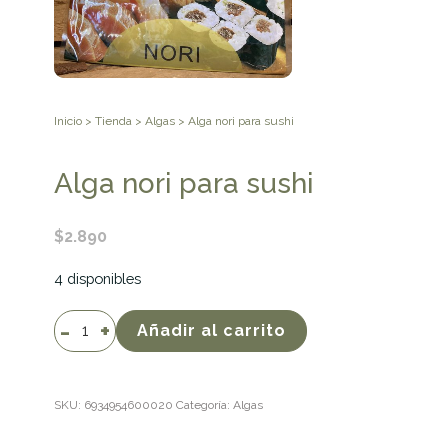
Inicio
>
Tienda
>
Algas
> Alga nori para sushi
Alga nori para sushi
$
2.890
4 disponibles
Alga
Añadir al carrito
nori
para
sushi
SKU:
6934954600020
Categoría:
Algas
cantidad