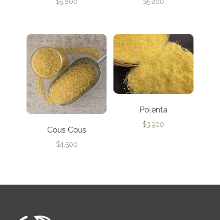
$
5.800
$
5.200
Polenta
$
3.900
Cous Cous
$
4.500