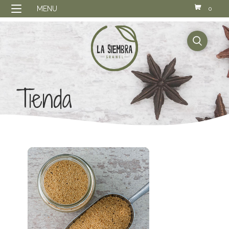
MENU
0
buscador
Tienda