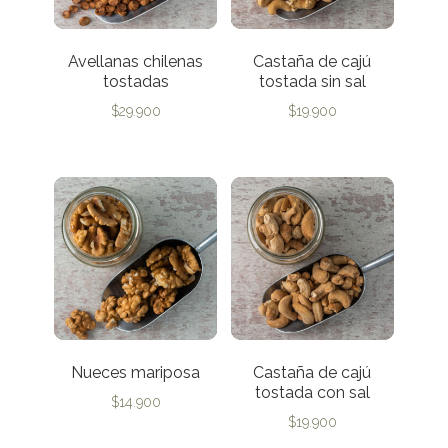
Avellanas chilenas
Castaña de cajú
tostadas
tostada sin sal
$
29.900
$
19.900
Nueces mariposa
Castaña de cajú
tostada con sal
$
14.900
$
19.900