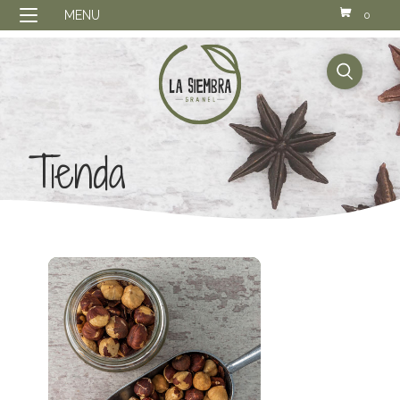
MENU
0
buscador
Tienda