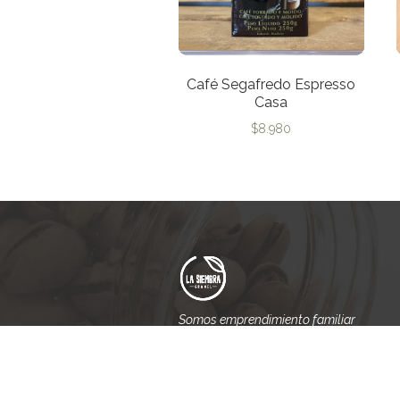
Café Segafredo Espresso
Casa
$
8.980
Somos emprendimiento familiar
que nace del amor y el respeto
hacia la tierra.