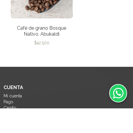
Café de grano Bosque
Nativo. Abukaldi
$
42.500
CUENTA
Mi cuenta
Pago
Carrito
Como comprar
Políticas de Privacidad
Política de devolución