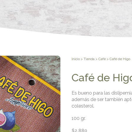
Inicio
>
Tienda
>
Café
> Café de Higo
Café de Hig
Es bueno para las dislipemias
además de ser también apto
colesterol.
100 gr.
$
2.880