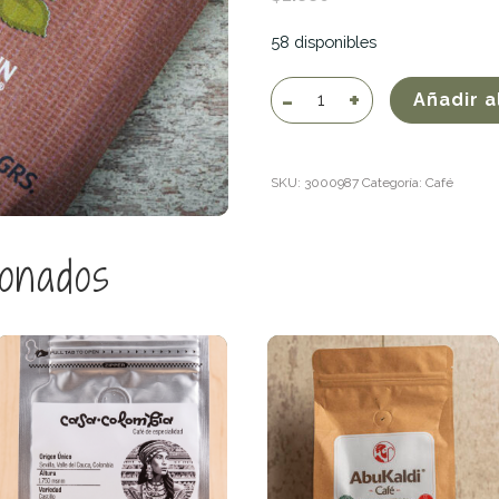
58 disponibles
Café
Añadir a
de
Higo
cantidad
SKU:
3000987
Categoría:
Café
ionados