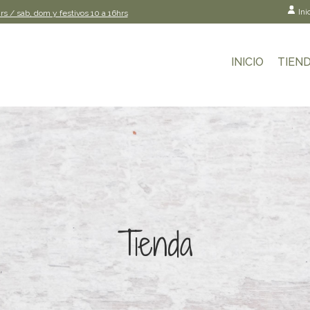
Ini
rs / sab, dom y festivos 10 a 16hrs
INICIO
TIEN
Tienda