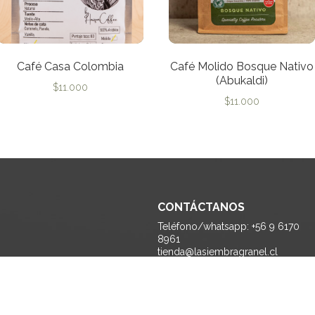
Café Casa Colombia
Café Molido Bosque Nativo
(Abukaldi)
$
11.000
$
11.000
CONTÁCTANOS
Teléfono/whatsapp: +56 9 6170
8961
tienda@lasiembragranel.cl
Monseñor Edwards 1170 A, La
Reina - Santiago.