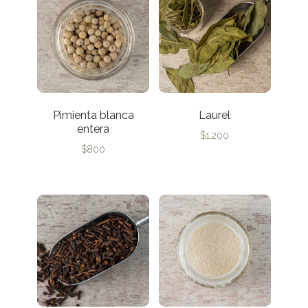
Pimienta blanca
Laurel
entera
$
1.200
$
800