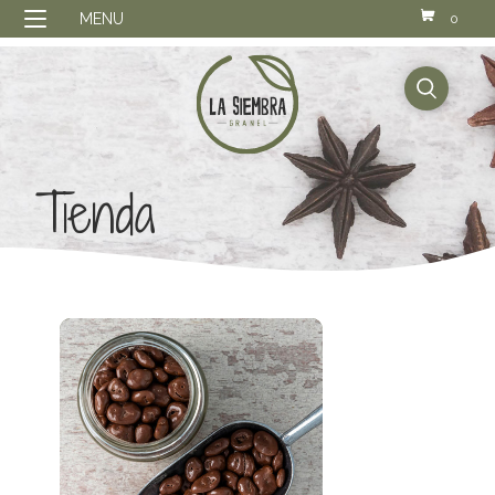
MENU
0
buscador
Tienda