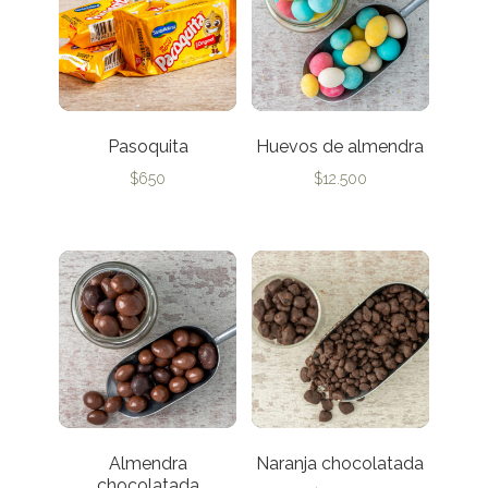
Pasoquita
Huevos de almendra
$
650
$
12.500
Almendra
Naranja chocolatada
chocolatada