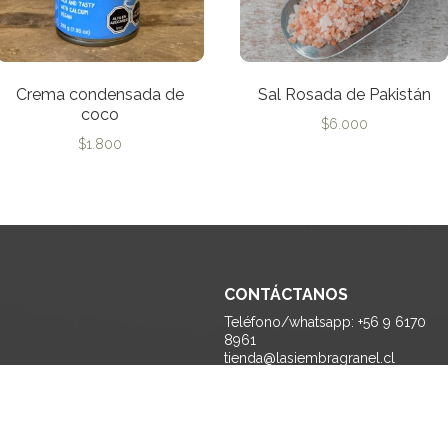
Crema condensada de
Sal Rosada de Pakistán
coco
$
6.000
$
1.800
CONTÁCTANOS
Teléfono/whatsapp: +56 9 6170
8961
tienda@lasiembragranel.cl
Monseñor Edwards 1170 A, La
Reina - Santiago.