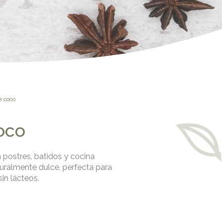
 coco
oco
 postres, batidos y cocina
turalmente dulce, perfecta para
in lácteos.