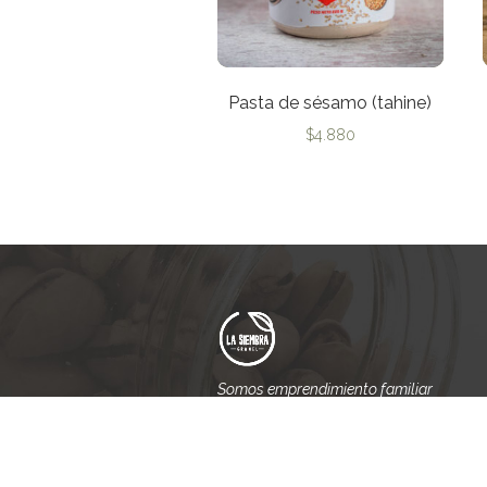
Pasta de sésamo (tahine)
$
4.880
Somos emprendimiento familiar
que nace del amor y el respeto
hacia la tierra.