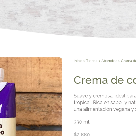
Inicio
>
Tienda
>
Abarrotes
> Crema de
Crema de c
Suave y cremosa, ideal para
tropical. Rica en sabor y na
una alimentación vegana y s
330 ml.
$
2.880