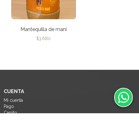
Mantequilla de maní
$
3.680
CUENTA
Mi cuenta
Pago
Carrito
Como comprar
Políticas de Privacidad
Política de devolución