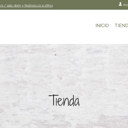
Ini
rs / sab, dom y festivos 10 a 16hrs
INICIO
TIEN
Tienda