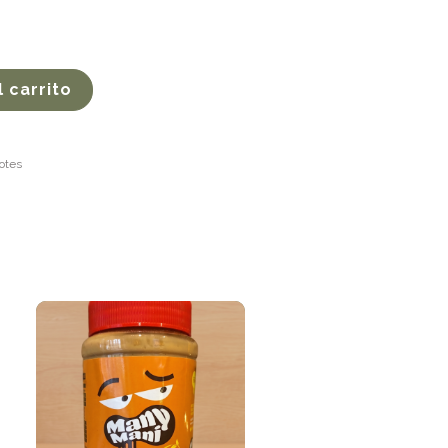
l carrito
otes