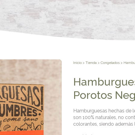
Inicio
>
Tienda
>
Congelados
> Hambur
Hamburgues
Porotos Neg
Hamburguesas hechas de le
son 100% naturales, no cont
colorantes, siendo además l