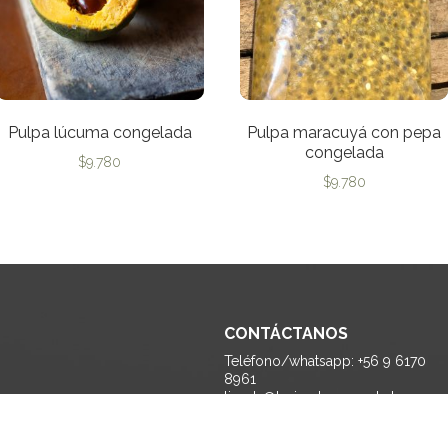
Pulpa lúcuma congelada
Pulpa maracuyá con pepa
congelada
$
9.780
$
9.780
CONTÁCTANOS
Teléfono/whatsapp: +56 9 6170
8961
tienda@lasiembragranel.cl
Monseñor Edwards 1170 A, La