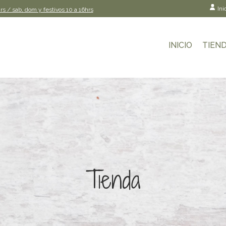
Ini
rs / sab, dom y festivos 10 a 16hrs
INICIO
TIEN
Tienda