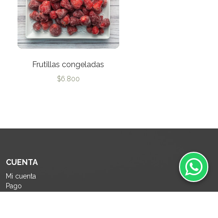
Frutillas congeladas
$
6.800
CUENTA
Mi cuenta
Pago
Carrito
Como comprar
Políticas de Privacidad