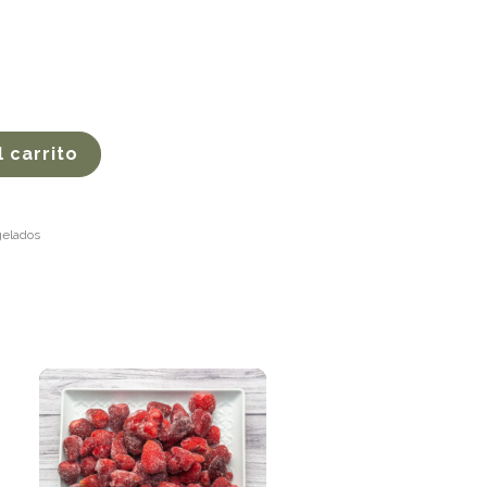
l carrito
elados