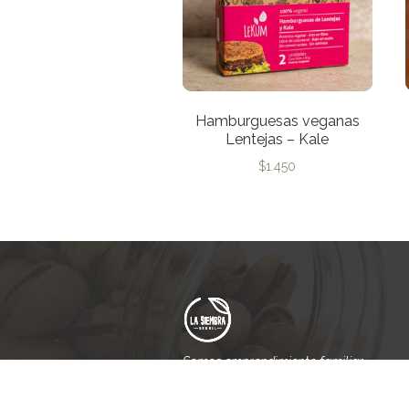
Hamburguesas veganas
Lentejas – Kale
$
1.450
Somos emprendimiento familiar
que nace del amor y el respeto
hacia la tierra.