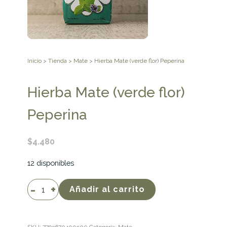
Inicio
>
Tienda
>
Mate
> Hierba Mate (verde flor) Peperina
Hierba Mate (verde flor)
Peperina
$
4.480
12 disponibles
Hierba
Añadir al carrito
Mate
(verde
flor)