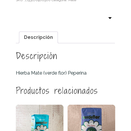
SKU:
7793670400500
Categoría:
Mate
Peperina
cantidad
Descripción
Descripción
Hierba Mate (verde flor) Peperina
Productos relacionados