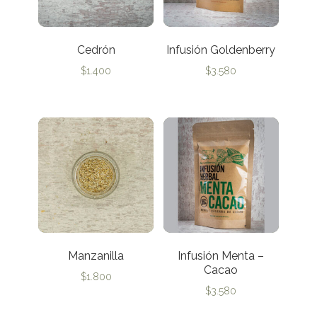
Cedrón
Infusión Goldenberry
$
1.400
$
3.580
Manzanilla
Infusión Menta –
Cacao
$
1.800
$
3.580