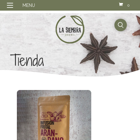
MENU
0
buscador
Tienda