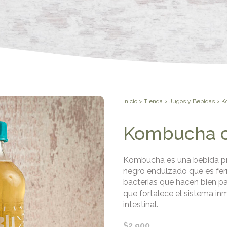
Inicio
>
Tienda
>
Jugos y Bebidas
> K
Kombucha 
Kombucha es una bebida pro
negro endulzado que es fe
bacterias que hacen bien pa
que fortalece el sistema i
intestinal.
$
2.900