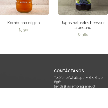
Kombucha original
Jugos naturales berrysur
arándano
$
3.300
$
2.380
CONTÁCTANOS
Teléfono/whatsapp: +56 9 6170
8961
tienda@lasiembragranel.cl
Monseñor Edwards 1170 A, La
Reina - Santiago.