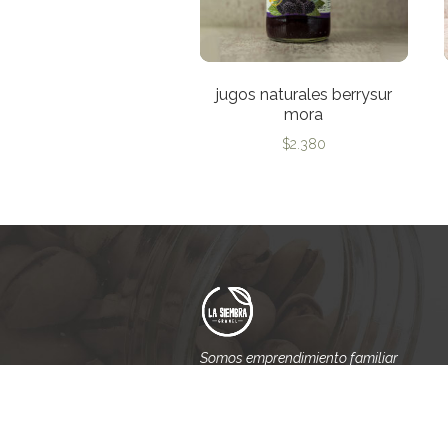
jugos naturales berrysur
mora
$
2.380
Somos emprendimiento familiar
que nace del amor y el respeto
hacia la tierra.