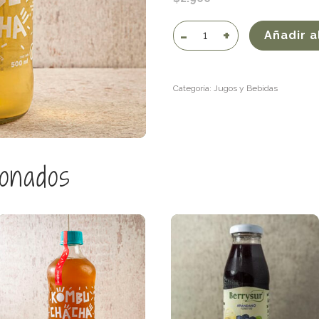
Kombucha
Añadir a
cedrón
cantidad
Categoría:
Jugos y Bebidas
ionados