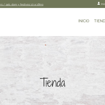
Ini
rs / sab, dom y festivos 10 a 16hrs
INICIO
TIEN
Tienda