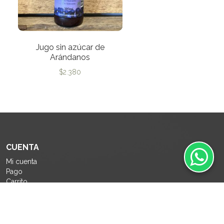
Jugo sin azúcar de
Arándanos
$
2.380
CUENTA
Mi cuenta
Pago
Carrito
Como comprar
Políticas de Privacidad
Política de devolución