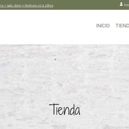
Ini
rs / sab, dom y festivos 10 a 16hrs
INICIO
TIEN
Tienda