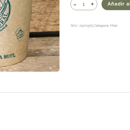
Miel
Añadir a
de
Ulmo
1/2
SKU:
2500575
Categoría:
Miel
kg
cantidad