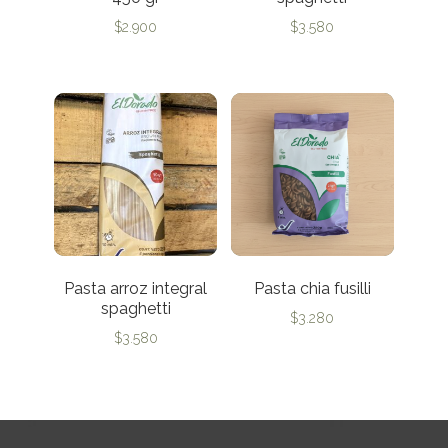
$
2.900
$
3.580
Pasta arroz integral
Pasta chia fusilli
spaghetti
$
3.280
$
3.580