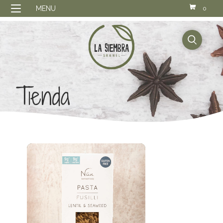
MENU
0
buscador
Tienda