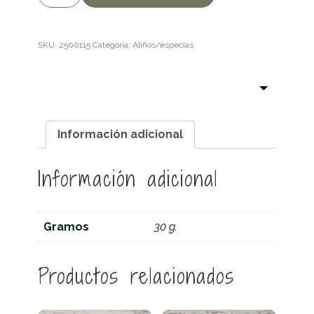
negra
en
polvo
SKU:
2500115
Categoría:
Aliños/especias
cantidad
Información adicional
Información adicional
Gramos
30 g.
Productos relacionados