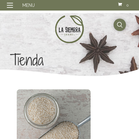
MENU
0
buscador
Tienda