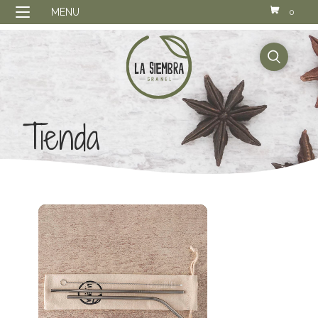
MENU
0
buscador
Tienda