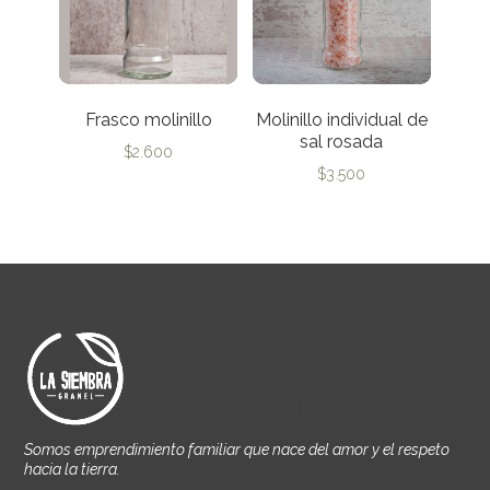
Frasco molinillo
Molinillo individual de
sal rosada
$
2.600
$
3.500
Somos emprendimiento familiar que nace del amor y el respeto
hacia la tierra.