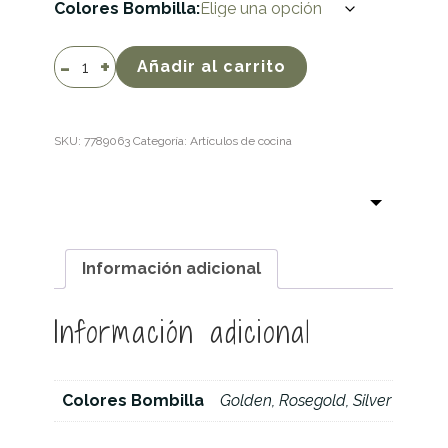
Colores Bombilla
Set
Añadir al carrito
bombillas
de
acero
SKU:
7789063
Categoría:
Artículos de cocina
reutilizables
con
bolsa
y
limpiador
cantidad
Información adicional
Información adicional
Colores Bombilla
Golden, Rosegold, Silver