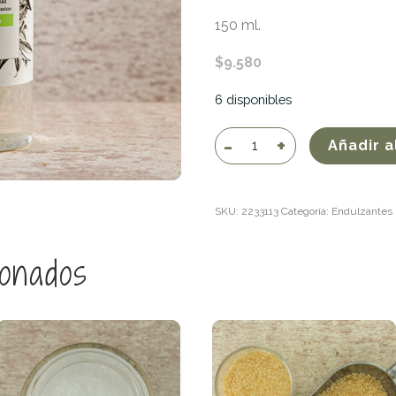
150 ml.
$
9.580
6 disponibles
Stevia
Añadir a
líquida
(Apicola
del
SKU:
2233113
Categoría:
Endulzantes
Alba)
150ml
cantidad
ionados