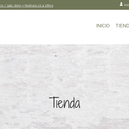
Ini
rs / sab, dom y festivos 10 a 16hrs
INICIO
TIEN
Tienda