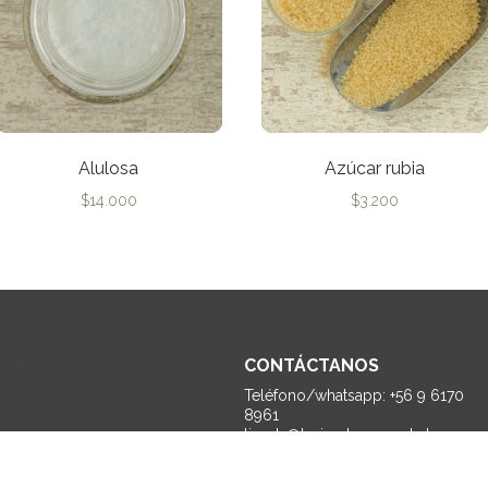
Alulosa
Azúcar rubia
$
14.000
$
3.200
CONTÁCTANOS
Teléfono/whatsapp: +56 9 6170
8961
tienda@lasiembragranel.cl
Monseñor Edwards 1170 A, La