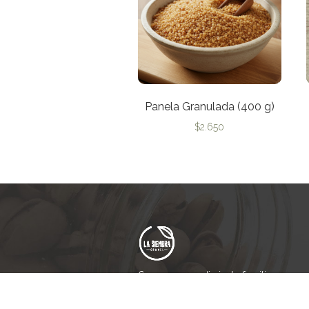
Panela Granulada (400 g)
$
2.650
Somos emprendimiento familiar
que nace del amor y el respeto
hacia la tierra.