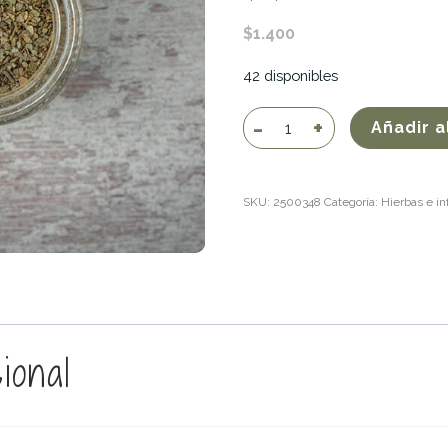
$
1.400
42 disponibles
Boldo
Añadir a
cantidad
SKU:
2500348
Categoría:
Hierbas e i
ional