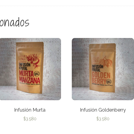
ionados
Infusión Murta
Infusión Goldenberry
$
3.580
$
3.580