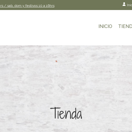
Ini
rs / sab, dom y festivos 10 a 16hrs
INICIO
TIEN
Tienda