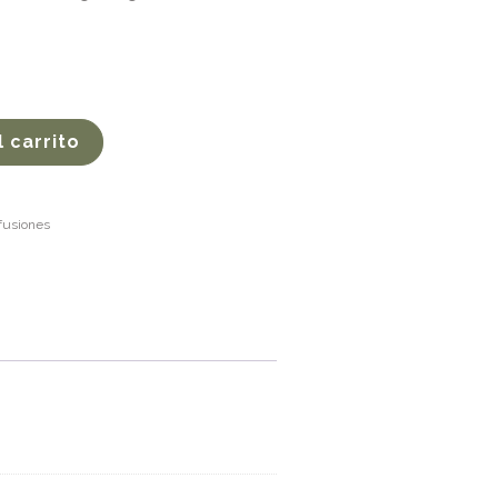
l carrito
nfusiones