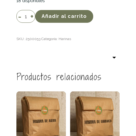
18 disponibles
Harina
Añadir al carrito
de
arroz
integral
SKU:
2500053
Categoría:
Harinas
cantidad
Productos relacionados