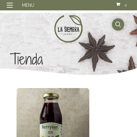
MENU
0
buscador
Tienda