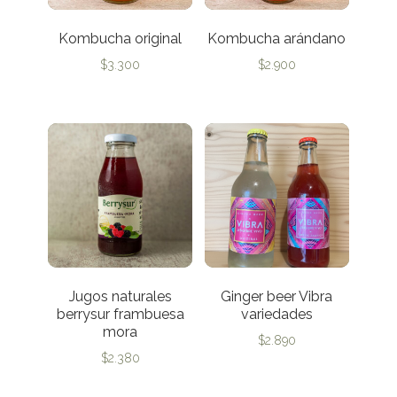
Kombucha original
Kombucha arándano
$
3.300
$
2.900
Jugos naturales
Ginger beer Vibra
berrysur frambuesa
variedades
mora
$
2.890
$
2.380