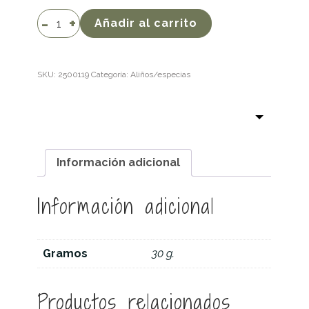
Semilla
Añadir al carrito
de
cilantro
cantidad
SKU:
2500119
Categoría:
Aliños/especias
Información adicional
Información adicional
Gramos
30 g.
Productos relacionados