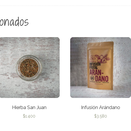
ionados
Hierba San Juan
Infusión Arándano
$
1.400
$
3.580