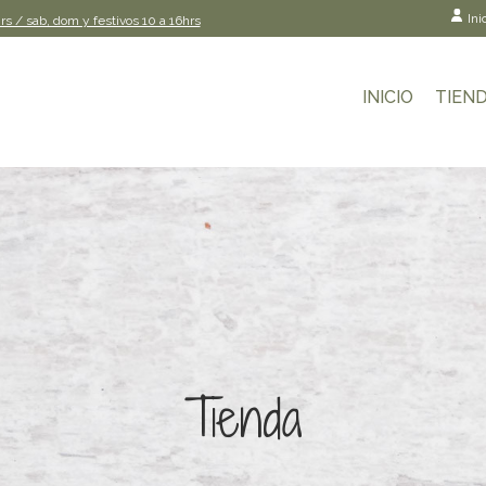
Ini
rs / sab, dom y festivos 10 a 16hrs
INICIO
TIEN
Tienda