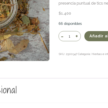
presencia puntual de tics ne
$
1.400
66 disponibles
Tilo
Añadir a
cantidad
SKU:
2500347
Categoría:
Hierbas e in
ional