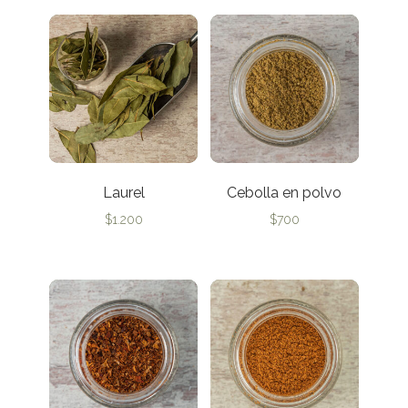
Laurel
Cebolla en polvo
$
1.200
$
700