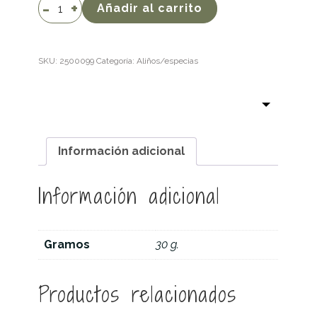
Canela
Añadir al carrito
en
polvo
cantidad
SKU:
2500099
Categoría:
Aliños/especias
Información adicional
Información adicional
Gramos
30 g.
Productos relacionados