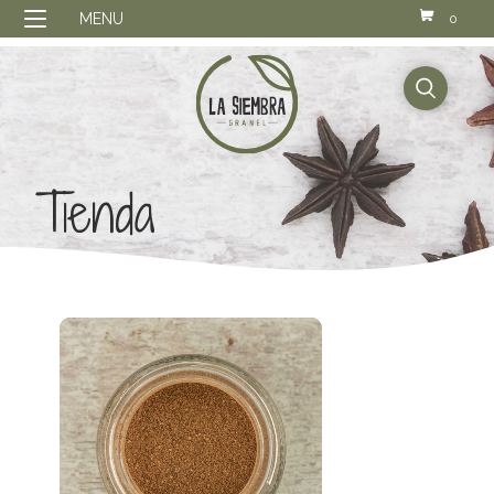
MENU
0
buscador
Tienda